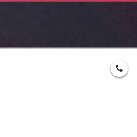
Cookie-Einstellungen
Diese Webseite verwendet Cookies, um Besuchern ein optimales
Nutzererlebnis zu bieten. Bestimmte Inhalte von Drittanbietern werden
nur angezeigt, wenn die entsprechende Option aktiviert ist. Die
Datenverarbeitung kann dann auch in einem Drittland erfolgen.
Weitere Informationen hierzu in der Datenschutzerklärung.
Kontakt
Technisch notwendige
HiFly Flugsimulator
Diese Cookies sind zum Betrieb der Webseite notwendig, z.B. zum