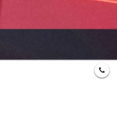
Cookie-Einstellungen
Diese Webseite verwendet Cookies, um Besuchern ein optimales
Nutzererlebnis zu bieten. Bestimmte Inhalte von Drittanbietern werden
nur angezeigt, wenn die entsprechende Option aktiviert ist. Die
Datenverarbeitung kann dann auch in einem Drittland erfolgen.
Weitere Informationen hierzu in der Datenschutzerklärung.
Terminanfrage